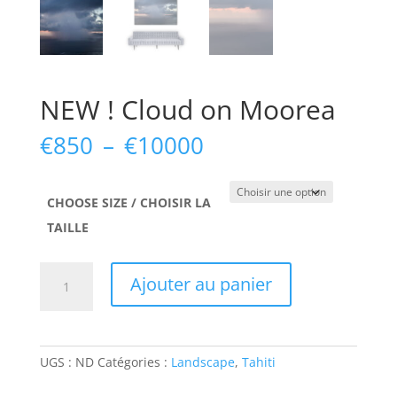
NEW ! Cloud on Moorea
Plage
€
850
–
€
10000
de
prix :
€850
CHOOSE SIZE / CHOISIR LA
à
TAILLE
€10000
quantité
Ajouter au panier
de
NEW
!
Cloud
UGS :
ND
Catégories :
Landscape
,
Tahiti
on
Moorea